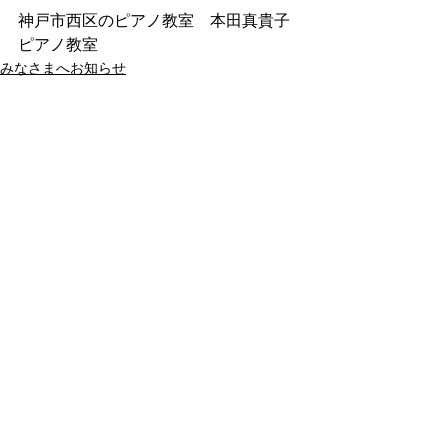
神戸市西区のピアノ教室　本田真貴子
ピアノ教室
みなさまへお知らせ
本田門下の生徒さんへ
本田真貴子の活動
すべて表示
最新記事