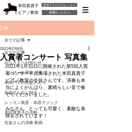
単発アドバイスレッスン
本田真貴子
ピアノ教室
体験レッスン
記事
全ての記事
2021年2月6日
全ての記事
入賞者コンサート 写真集
みなさまへお知らせ
2021年1月31日に開催された第5回入賞
コンクール実績 速報
者コンサートに出場された本田真貴子
ピアノ教室の生徒さんです。演奏も本
本田門下の生徒さんへ
当によくがんばり、素晴らしい音で奏
生徒さんのご紹介
でてくださいました。
レッスン風景・本田マジック
みなさん、とっても可愛く、素敵な表
本田真貴子の活動
情をされています！
生徒さんの演奏 動画