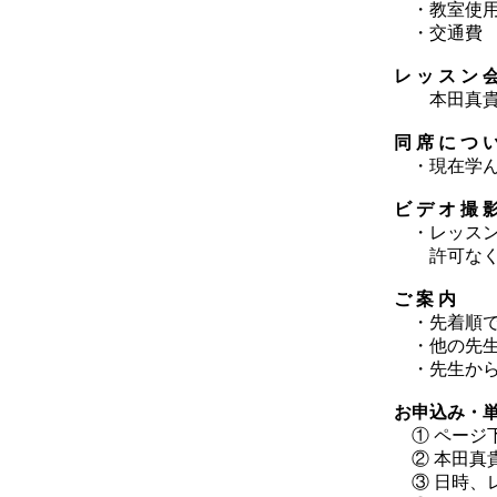
・教室使用
・交通費 
レ ッ ス ン 
本田真貴子
同 席 に つ 
・現在学ん
ビ デ オ 撮 
・レッスン
許可なく撮
ご 案 内
・先着順で
・他の先生
​ ・先生か
お申込み・
① ページ
② 本田真
③ 日時、