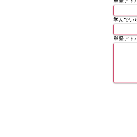
単発アド
学んでい
単発アド