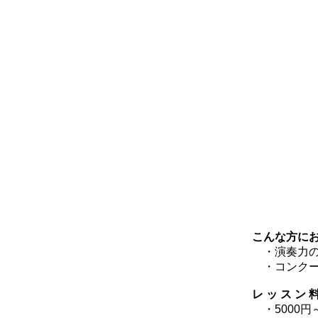
こんな方に
​ ・演奏力
​ ・コン
レ ッ ス ン 
・5000円