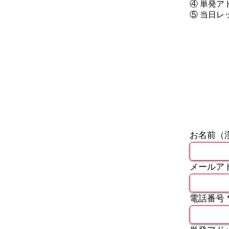
④ 単発ア
⑤ 当日レ
お名前（
メールア
電話番号