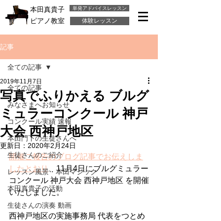
単発アドバイスレッスン
本田真貴子
ピアノ教室
体験レッスン
記事
全ての記事
2019年11月7日
全ての記事
写真でふりかえる ブルグ
みなさまへお知らせ
ミュラーコンクール 神戸
コンクール実績 速報
大会 西神戸地区
本田門下の生徒さんへ
更新日：
2020年2月24日
生徒さんのご紹介
開催ご報告のブログ記事でお伝えしま
したとおり
、11月4日にブルグミュラー
レッスン風景・本田マジック
コンクール 神戸大会 西神戸地区 を開催
本田真貴子の活動
いたしました。
生徒さんの演奏 動画
西神戸地区の実施事務局 代表をつとめ