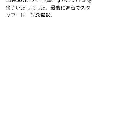
18時50分ごろ、無事、すべての予定を
終了いたしました。最後に舞台でスタ
ッフ一同　記念撮影。
会場のお片付けがすんだあとは、審査
をしてくださった先生方を囲んで懇親
会♪♪
長い長い、そして充実した１日。