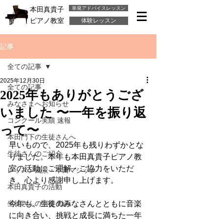
単発アドバイスレッスン
本田真貴子
ピアノ教室
体験レッスン
記事
全ての記事
2025年12月30日
全ての記事
2025年もありがとうござ
みなさまへお知らせ
いました 〜一年を振り返
コンクール実績 速報
って〜
本田門下の生徒さんへ
早いもので、2025年も残りわずかとな
生徒さんのご紹介
りました。本年も本田真貴子ピアノ教
室の活動にご理解・ご協力をいただ
レッスン風景・本田マジック
き、心より感謝申し上げます。
本田真貴子の活動
生徒さんの演奏 動画
今年も、生徒のみなさんとともに音楽
に向き合い、挑戦と成長に満ちた一年