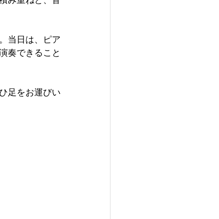
積み重ねと、音
。当日は、ピア
演奏できること
ひ足をお運びい