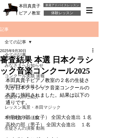
単発アドバイスレッスン
本田真貴子
ピアノ教室
体験レッスン
記事
全ての記事
2025年9月30日
全ての記事
審査結果 本選 日本クラシ
みなさまへお知らせ
ック音楽コンクール2025
コンクール実績 速報
本田真貴子ピアノ教室の２名の生徒さ
本田門下の生徒さんへ
んが日本クラシック音楽コンクールの
本選に挑戦されました。結果は以下の
生徒さんのご紹介
通りです。
レッスン風景・本田マジック
中学校の部（女子） 全国大会進出 １名
本田真貴子の活動
高校の部（男子） 全国大会進出　１名
生徒さんの演奏 動画