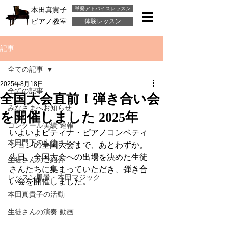
単発アドバイスレッスン
本田真貴子
ピアノ教室
体験レッスン
記事
全ての記事
2025年8月18日
全ての記事
全国大会直前！弾き合い会
みなさまへお知らせ
を開催しました 2025年
コンクール実績 速報
いよいよピティナ・ピアノコンペティ
本田門下の生徒さんへ
ションの全国大会まで、あとわずか。
先日、全国大会への出場を決めた生徒
生徒さんのご紹介
さんたちに集まっていただき、弾き合
レッスン風景・本田マジック
い会を開催しました。
本田真貴子の活動
生徒さんの演奏 動画