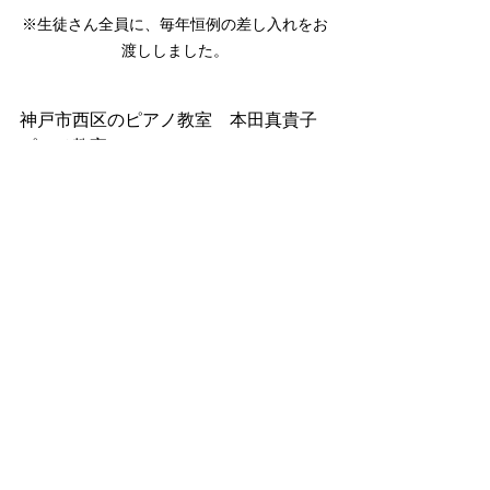
※生徒さん全員に、毎年恒例の差し入れをお
渡ししました。
神戸市西区のピアノ教室　本田真貴子
ピアノ教室
みなさまへお知らせ
本田門下の生徒さんへ
すべて表示
最新記事