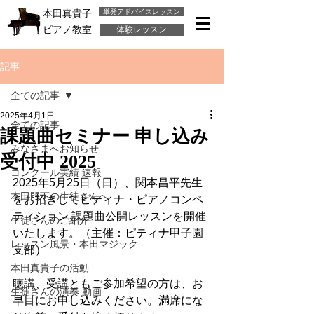
単発アドバイスレッスン
本田真貴子
ピアノ教室
体験レッスン
記事
全ての記事
2025年4月1日
全ての記事
課題曲セミナー 申し込み
みなさまへお知らせ
受付中 2025
コンクール実績 速報
2025年5月25日（日）、関本昌平先生
本田門下の生徒さんへ
をお招きしてピティナ・ピアノコンペ
ティション 課題曲公開レッスンを開催
生徒さんのご紹介
いたします。（主催：ピティナ甲子園
レッスン風景・本田マジック
支部）
本田真貴子の活動
聴講、受講ともご参加希望の方は、お
生徒さんの演奏 動画
早目にお申し込みください。満席にな