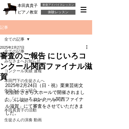
単発アドバイスレッスン
本田真貴子
ピアノ教室
体験レッスン
記事
全ての記事
2025年2月27日
全ての記事
審査のご報告 にじいろコ
みなさまへお知らせ
ンクール関西ファイナル滋
コンクール実績 速報
賀
本田門下の生徒さんへ
2025年2月24日（日・祝）栗東芸術文
生徒さんのご紹介
化会館 さきら大ホールで開催されまし
た「にじいろコンクール関西ファイナ
レッスン風景・本田マジック
ル滋賀」にて審査をさせていただきま
本田真貴子の活動
した。
生徒さんの演奏 動画