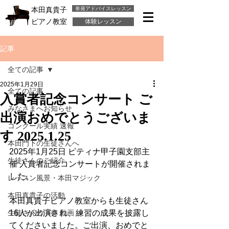
単発アドバイスレッスン
本田真貴子
ピアノ教室
体験レッスン
記事
全ての記事
2025年1月29日
全ての記事
入賞者記念コンサート ご
みなさまへお知らせ
出演おめでとうございま
コンクール実績 速報
す 2025.1.25
本田門下の生徒さんへ
2025年1月25日 ピティナ甲子園支部主
生徒さんのご紹介
催 入賞者記念コンサートが開催されま
した。
レッスン風景・本田マジック
本田真貴子の活動
本田真貴子ピアノ教室からも生徒さん
生徒さんの演奏 動画
16人が出演され、練習の成果を披露し
てくださいました。ご出演、おめでと