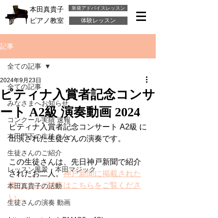
単発アドバイスレッスン
本田真貴子
ピアノ教室
体験レッスン
記事
全ての記事
2024年9月23日
全ての記事
ピティナ入賞者記念コンサ
みなさまへお知らせ
ート A2級 演奏動画 2024
コンクール実績 速報
ピティナ入賞者記念コンサート A2級 に
本田門下の生徒さんへ
出演された生徒さんの演奏です。
生徒さんのご紹介
この生徒さんは、先日神戸新聞で紹介
レッスン風景・本田マジック
されたお二人。
神戸新聞に掲載された
際のブログ記事はこちらをご覧くださ
本田真貴子の活動
い。
生徒さんの演奏 動画