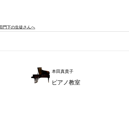
田門下の生徒さんへ
本田真貴子
ピアノ教室
キッズレッスン
​神戸市西区のピアノ教室なら
本田真貴子ピアノ教室
関連リンク
サイトマップ
プライバシーポリシー