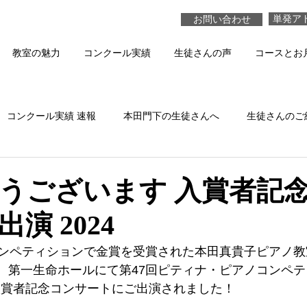
単発ア
お問い合わせ
教室の魅力
コンクール実績
生徒さんの声
コースとお
コンクール実績 速報
本田門下の生徒さんへ
生徒さんのご
本田真貴子の活動
生徒さんの演奏 動画
うございます 入賞者記
演 2024
ンペティションで金賞を受賞された本田真貴子ピアノ教
4日　第一生命ホールにて第47回ピティナ・ピアノコンペ
入賞者記念コンサートにご出演されました！