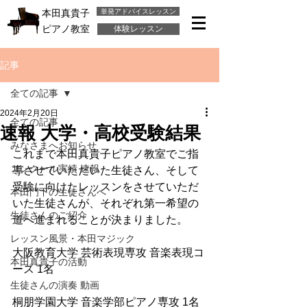
単発アドバイスレッスン
本田真貴子
ピアノ教室
体験レッスン
記事
全ての記事
2024年2月20日
全ての記事
速報 大学・高校受験結果
みなさまへお知らせ
これまで本田真貴子ピアノ教室でご指
コンクール実績 速報
導させていただいた生徒さん、そして
受験に向けたレッスンをさせていただ
本田門下の生徒さんへ
いた生徒さんが、それぞれ第一希望の
生徒さんのご紹介
道へ進まれることが決まりました。
レッスン風景・本田マジック
大阪教育大学 芸術表現専攻 音楽表現コ
本田真貴子の活動
ース 1名
生徒さんの演奏 動画
桐朋学園大学 音楽学部ピアノ専攻 1名