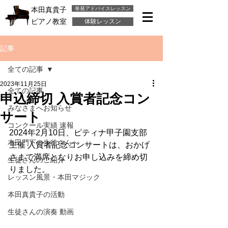
単発アドバイスレッスン
本田真貴子
ピアノ教室
体験レッスン
記事
全ての記事
2023年11月25日
全ての記事
申込締切 入賞者記念コン
みなさまへお知らせ
サート
コンクール実績 速報
2024年2月10日、ピティナ甲子園支部
本田門下の生徒さんへ
主催 入賞者記念コンサートは、おかげ
さまで満席となりお申し込みを締め切
生徒さんのご紹介
りました。
レッスン風景・本田マジック
本田真貴子の活動
生徒さんの演奏 動画