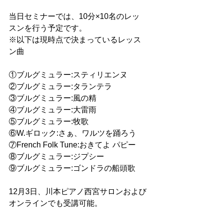
当日セミナーでは、10分×10名のレッ
スンを行う予定です。
※以下は現時点で決まっているレッス
ン曲
①ブルグミュラー:スティリエンヌ
②ブルグミュラー:タランテラ
③ブルグミュラー:風の精
④ブルグミュラー:大雷雨
⑤ブルグミュラー:牧歌
⑥W.ギロック:さぁ、ワルツを踊ろう
⑦French Folk Tune:おきてよ パピー
⑧ブルグミュラー:ジプシー
⑨ブルグミュラー:ゴンドラの船頭歌
12月3日、川本ピアノ西宮サロンおよび
オンラインでも受講可能。