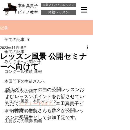
単発アドバイスレッスン
本田真貴子
ピアノ教室
体験レッスン
記事
全ての記事
2023年11月15日
全ての記事
レッスン風景 公開セミナ
みなさまへお知らせ
ーへ向けて
コンクール実績 速報
本田門下の生徒さんへ
ブルグミュラーの曲の公開レッスンお
生徒さんのご紹介
よびレッスンポイントをお話させてい
レッスン風景・本田マジック
ただく
セミナー Part.2。
本田真貴子ピ
アノ教室の生徒さんも数名が公開レッ
本田真貴子の活動
スンに受講生として参加予定です。
生徒さんの演奏 動画