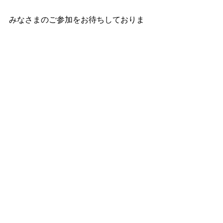
みなさまのご参加をお待ちしておりま
す。
ピティナ甲子園支部　副支部長　本田
真貴子
みなさまへお知らせ
本田門下の生徒さんへ
本田真貴子の活動
すべて表示
最新記事