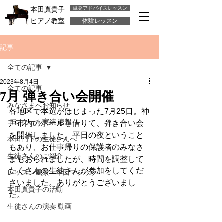
単発アドバイスレッスン
本田真貴子
ピアノ教室
体験レッスン
記事
全ての記事
2023年8月4日
全ての記事
7月 弾き合い会開催
みなさまへお知らせ
各地区で本選がはじまった7月25日。神
コンクール実績 速報
戸市内のホールを借りて、弾き合い会
を開催しました。平日の夜ということ
本田門下の生徒さんへ
もあり、お仕事帰りの保護者のみなさ
生徒さんのご紹介
まもおられましたが、時間を調整して
たくさんの生徒さんが参加をしてくだ
レッスン風景・本田マジック
さいました。ありがとうございまし
本田真貴子の活動
た。
生徒さんの演奏 動画