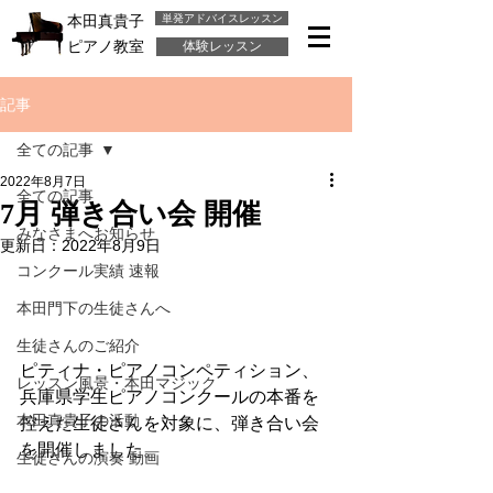
単発アドバイスレッスン
本田真貴子
ピアノ教室
体験レッスン
記事
全ての記事
2022年8月7日
全ての記事
7月 弾き合い会 開催
みなさまへお知らせ
更新日：
2022年8月9日
コンクール実績 速報
本田門下の生徒さんへ
生徒さんのご紹介
ピティナ・ピアノコンペティション、
レッスン風景・本田マジック
兵庫県学生ピアノコンクールの本番を
本田真貴子の活動
控えた生徒さんを対象に、弾き合い会
を開催しました。
生徒さんの演奏 動画