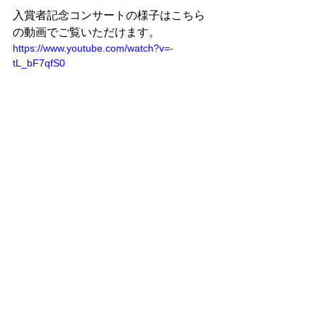
入賞者記念コンサートの様子はこちら
の動画でご覧いただけます。
https://www.youtube.com/watch?v=-
tL_bF7qfS0
神戸市西区のピアノ教室　本田真貴子
ピアノ教室