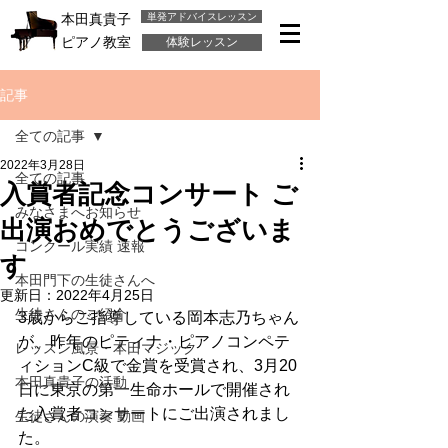
単発アドバイスレッスン
本田真貴子
ピアノ教室
体験レッスン
記事
全ての記事
2022年3月28日
全ての記事
入賞者記念コンサート ご
みなさまへお知らせ
出演おめでとうございま
コンクール実績 速報
す
本田門下の生徒さんへ
更新日：
2022年4月25日
生徒さんのご紹介
3歳からご指導している岡本志乃ちゃん
が、昨年のピティナ・ピアノコンペテ
レッスン風景・本田マジック
ィションC級で金賞を受賞され、3月20
本田真貴子の活動
日に東京の第一生命ホールで開催され
た入賞者コンサートにご出演されまし
生徒さんの演奏 動画
た。