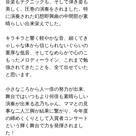
音楽もテクニックも、そして弾き姿も
美しく、圧巻の演奏をされました。特
に演奏された幻想即興曲の中間部が素
晴らしい出来栄えでした。
キラキラと響く軽やかな音、細くてき
ゃしゃな体から信じられないぐらいの
重厚な低音、そしてなめらかで心のこ
もったメロディーライン、これまで勉
強されてきたことを、全て出せていた
と思います。
小さなころから人一倍の努力が出来、
舞台ではいつもより何倍も素晴らしい
演奏が出来る志乃ちゃん。ママとの見
事な二人三脚が結果に繋がり、今年度
の締めくくりとして入賞者コンサート
という輝く舞台で力を発揮されまし
た！