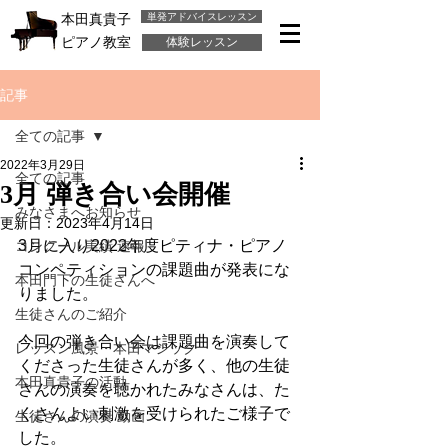
単発アドバイスレッスン
本田真貴子
ピアノ教室
体験レッスン
記事
全ての記事
2022年3月29日
全ての記事
3月 弾き合い会開催
みなさまへお知らせ
更新日：
2023年4月14日
3月に入り2022年度ピティナ・ピアノ
コンクール実績 速報
コンペティションの課題曲が発表にな
本田門下の生徒さんへ
りました。
生徒さんのご紹介
今回の弾き合い会は課題曲を演奏して
レッスン風景・本田マジック
くださった生徒さんが多く、他の生徒
本田真貴子の活動
さんの演奏を聴かれたみなさんは、た
くさんよい刺激を受けられたご様子で
生徒さんの演奏 動画
した。