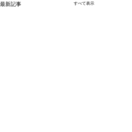
すべて表示
最新記事
本田真貴子
ピアノ教室
キッズレッスン