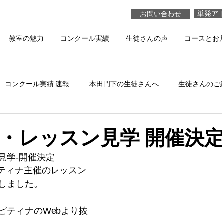
単発ア
お問い合わせ
教室の魅力
コンクール実績
生徒さんの声
コースとお
コンクール実績 速報
本田門下の生徒さんへ
生徒さんのご
本田真貴子の活動
生徒さんの演奏 動画
・レッスン見学 開催決
見学-開催決定
にピティナ主催のレッスン
しました。
ピティナのWebより抜