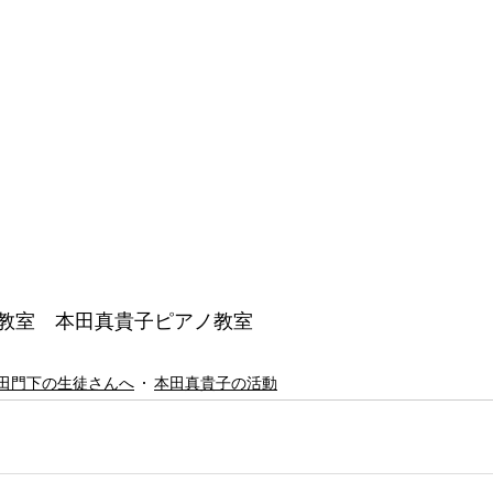
教室　本田真貴子ピアノ教室
田門下の生徒さんへ
本田真貴子の活動