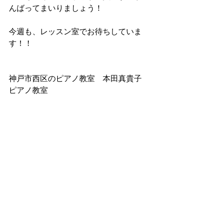
んばってまいりましょう！
今週も、レッスン室でお待ちしていま
す！！
神戸市西区のピアノ教室　本田真貴子
ピアノ教室
みなさまへお知らせ
本田門下の生徒さんへ
本田真貴子の活動
すべて表示
最新記事