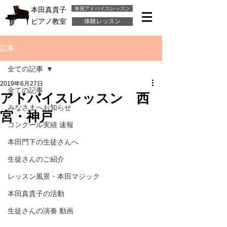
単発アドバイスレッスン
本田真貴子
ピアノ教室
体験レッスン
記事
全ての記事
2019年6月27日
全ての記事
アドバイスレッスン 西
みなさまへお知らせ
宮・神戸
コンクール実績 速報
本田門下の生徒さんへ
生徒さんのご紹介
レッスン風景・本田マジック
本田真貴子の活動
生徒さんの演奏 動画