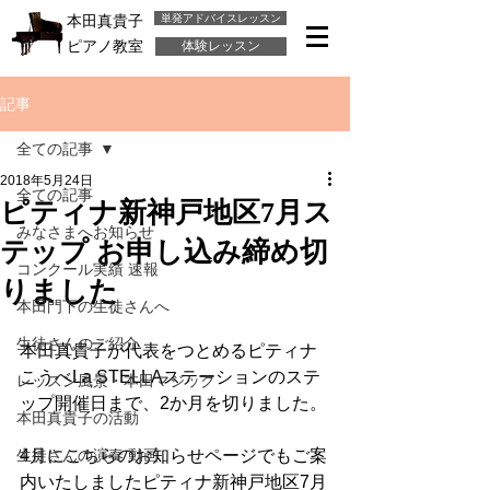
単発アドバイスレッスン
本田真貴子
ピアノ教室
体験レッスン
記事
全ての記事
2018年5月24日
全ての記事
ピティナ新神戸地区7月ス
みなさまへお知らせ
テップ お申し込み締め切
コンクール実績 速報
りました
本田門下の生徒さんへ
生徒さんのご紹介
本田真貴子が代表をつとめるピティナ
こうべLa STELLAステーションのステ
レッスン風景・本田マジック
ップ開催日まで、2か月を切りました。
本田真貴子の活動
生徒さんの演奏 動画
4月にこちらのお知らせページでもご案
内いたしましたピティナ新神戸地区7月