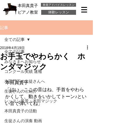
単発アドバイスレッスン
本田真貴子
ピアノ教室
体験レッスン
記事
全ての記事
2018年4月19日
全ての記事
お手玉でやわらかく ホ
みなさまへお知らせ
ンダマジック
コンクール実績 速報
本田門下の生徒さんへ
本田真貴子
「はい、ここの音はね、手首をやわら
生徒さんのご紹介
かくして、動きをいかしてトーン♪とい
レッスン風景・本田マジック
い音で弾いてね」
本田真貴子の活動
生徒さんの演奏 動画