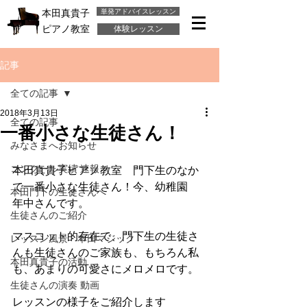
単発アドバイスレッスン
本田真貴子
ピアノ教室
体験レッスン
記事
全ての記事
2018年3月13日
全ての記事
一番小さな生徒さん！
みなさまへお知らせ
コンクール実績 速報
本田真貴子ピアノ教室　門下生のなか
で一番小さな生徒さん！今、幼稚園　
本田門下の生徒さんへ
年中さんです。
生徒さんのご紹介
マスコット的存在で、門下生の生徒さ
レッスン風景・本田マジック
んも生徒さんのご家族も、もちろん私
本田真貴子の活動
も、あまりの可愛さにメロメロです。
生徒さんの演奏 動画
レッスンの様子をご紹介します