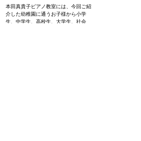
本田真貴子ピアノ教室には、今回ご紹
介した幼稚園に通うお子様から小学
生、中学生、高校生、大学生、社会
人、さまざまな生徒さんがいらっしゃ
います。
小さなお子様には、ご紹介したように
「消しゴム」やその他、身近にあるも
のを使って、わかりやすくレッスンさ
せていただいています。
幼稚園、保育園に通っていて小さいか
らピアノをはじめるのはまだ早いか
な？落ち着いてレッスンを受けられる
かな？とご心配されている親御さん
も、どうぞご安心ください。
この春からピアノをはじめようかな、